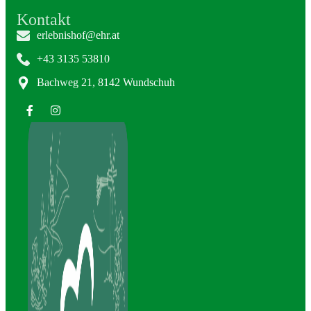
können
Kontakt
auf
erlebnishof@ehr.at
der
Produktseite
+43 3135 53810
gewählt
Bachweg 21, 8142 Wundschuh
werden