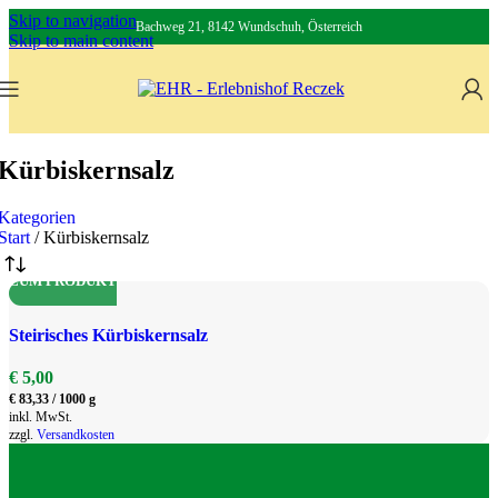
Skip to navigation
Bachweg 21, 8142 Wundschuh, Österreich
Skip to main content
Kürbiskernsalz
Kategorien
Start
/
Kürbiskernsalz
ZUM PRODUKT
Dieses
Steirisches Kürbiskernsalz
Produkt
weist
€
5,00
mehrere
€
83,33
/
1000
g
Varianten
inkl. MwSt.
zzgl.
Versandkosten
auf.
Die
Optionen