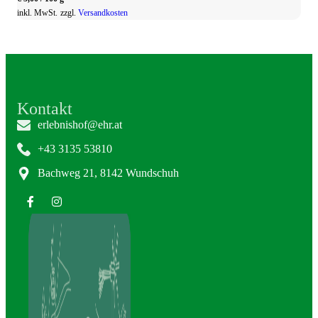
Varianten
inkl. MwSt.
zzgl.
Versandkosten
auf.
Die
Optionen
können
auf
der
Kontakt
Produktseite
erlebnishof@ehr.at
gewählt
werden
+43 3135 53810
Bachweg 21, 8142 Wundschuh