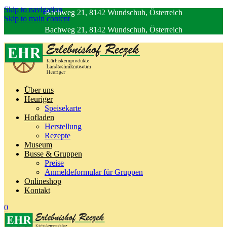
Skip to navigation
Bachweg 21, 8142 Wundschuh, Österreich
Skip to main content
Bachweg 21, 8142 Wundschuh, Österreich
Über uns
Heuriger
Speisekarte
Hofladen
Herstellung
Rezepte
Museum
Busse & Gruppen
Preise
Anmeldeformular für Gruppen
Onlineshop
Kontakt
0