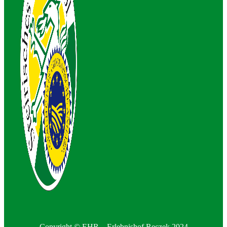
Copyright © EHR – Erlebnishof Reczek 2024