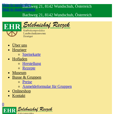
Skip to navigation
Bachweg 21, 8142 Wundschuh, Österreich
Skip to main content
Bachweg 21, 8142 Wundschuh, Österreich
Über uns
Heuriger
Speisekarte
Hofladen
Herstellung
Rezepte
Museum
Busse & Gruppen
Preise
Anmeldeformular für Gruppen
Onlineshop
Kontakt
0