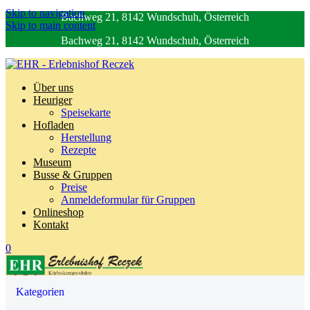
Skip to navigation
Bachweg 21, 8142 Wundschuh, Österreich
Skip to main content
Bachweg 21, 8142 Wundschuh, Österreich
Über uns
Heuriger
Speisekarte
Hofladen
Herstellung
Rezepte
Museum
Busse & Gruppen
Preise
Anmeldeformular für Gruppen
Onlineshop
Kontakt
0
Kategorien
0