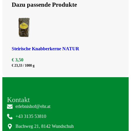
Dazu passende Produkte
Steirische Knabberkerne NATUR
€
3,50
€
23,33
/
1000
g
Kontakt
erlebnishof@ehr.at
+43 3135 53810
Bachweg 21, 8142 Wundschuh