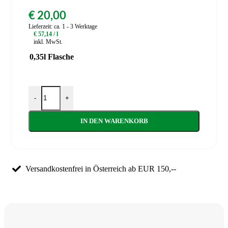
€
20,00
Lieferzeit:
ca. 1 - 3 Werktage
€
57,14
/
l
inkl. MwSt.
0,35l Flasche
Steirischer Honigwein – Met 0,35l Menge
-
+
IN DEN WARENKORB
Versandkostenfrei in Österreich ab EUR 150,--