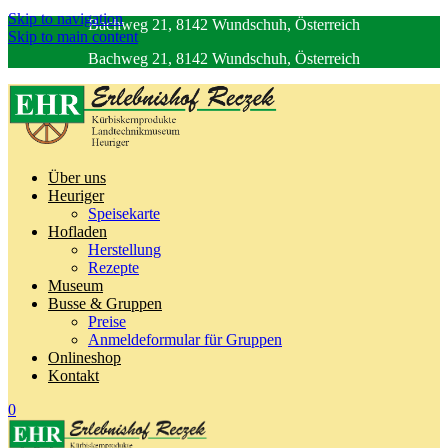
Skip to navigation
Bachweg 21, 8142 Wundschuh, Österreich
Skip to main content
Bachweg 21, 8142 Wundschuh, Österreich
Über uns
Heuriger
Speisekarte
Hofladen
Herstellung
Rezepte
Museum
Busse & Gruppen
Preise
Anmeldeformular für Gruppen
Onlineshop
Kontakt
0